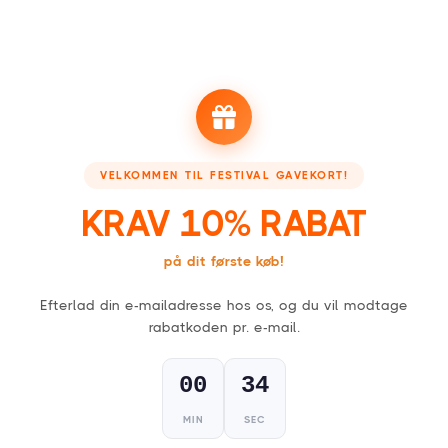
FESTIVAL GAVEKORT
For alle, der kan lide en fest!
VELKOMMEN TIL FESTIVAL GAVEKORT!
1
KRAV 10% RABAT
Vælg dit gavekort,
fysisk (kort) eller digitalt (PDF)
.
på dit første køb!
Efterlad din e-mailadresse hos os, og du vil modtage
rabatkoden pr. e-mail.
2
00
33
Modtag dit kort inden for en dag eller få
MIN
SEC
minutter.