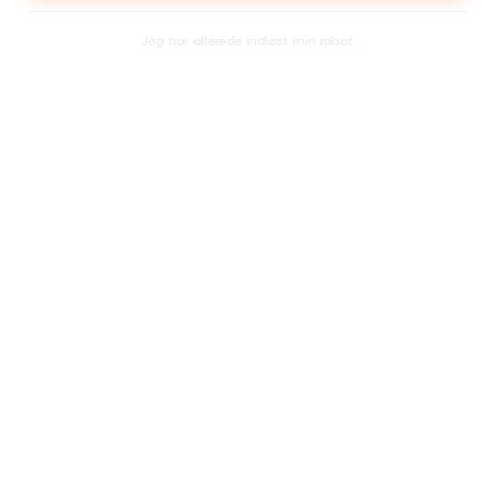
Jeg har allerede indløst min rabat.
2
Modtag dit kort inden for en dag eller få
minutter.
3
Søg i kalenderen efter et
festivalbillet efter eget
valg.