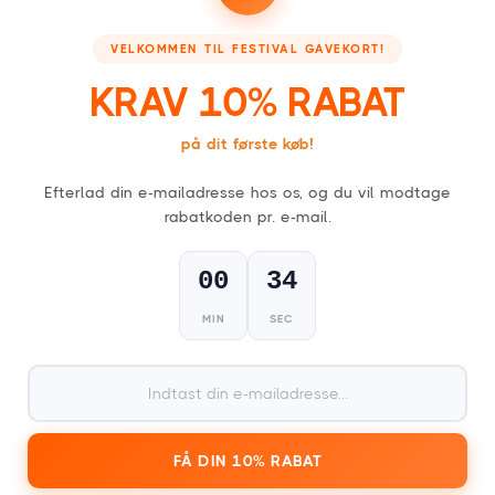
TAG ET KIG HOS VORES PARTNERE
VELKOMMEN TIL FESTIVAL GAVEKORT!
KRAV 10% RABAT
Booking - Boek je accommodatie
Festivalsupply - Jouw 
på dit første køb!
Efterlad din e-mailadresse hos os, og du vil modtage
rabatkoden pr. e-mail.
00
33
FESTIVAL GAVEKORT
MIN
SEC
For alle, der kan lide en fest!
1
FÅ DIN 10% RABAT
Vælg dit gavekort,
fysisk (kort) eller digitalt (PDF)
.