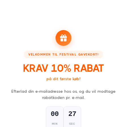
FESTIVAL GAVEKORT
For alle, der kan lide en fest!
VELKOMMEN TIL FESTIVAL GAVEKORT!
KRAV 10% RABAT
1
på dit første køb!
Vælg dit gavekort,
fysisk (kort) eller digitalt (PDF)
.
Efterlad din e-mailadresse hos os, og du vil modtage
rabatkoden pr. e-mail.
00
26
2
MIN
SEC