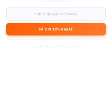
Modtag dit kort inden for en dag eller få
minutter.
FÅ DIN 10% RABAT
3
Søg i kalenderen efter et
festivalbillet efter eget
Jeg har allerede indløst min rabat.
valg.
4
At indløse til
1000+ festivaler og begivenheder