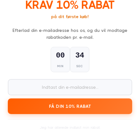
KRAV 10% RABAT
på dit første køb!
Efterlad din e-mailadresse hos os, og du vil modtage
FESTIVAL GAVEKORT
rabatkoden pr. e-mail.
For alle, der kan lide en fest!
00
33
MIN
SEC
1
Vælg dit gavekort,
fysisk (kort) eller digitalt (PDF)
.
FÅ DIN 10% RABAT
2
Jeg har allerede indløst min rabat.
Modtag dit kort inden for en dag eller få