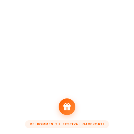
Indløs
Vores
festivalprogram
ændrer sig dagligt. Hold derfor
øje med kalenderen!
TAG ET KIG HOS VORES PARTNERE
oking - Boek je accommodatie
Festivalsupply - Jouw fes
VELKOMMEN TIL FESTIVAL GAVEKORT!