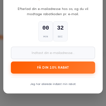
Efterlad din e-mailadresse hos os, og du vil
modtage rabatkoden pr. e-mail.
00
31
tste festivalnieuws
MIN
SEC
FÅ DIN 10% RABAT
Jeg har allerede indløst min rabat.